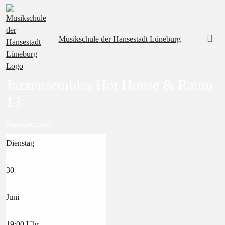
Musikschule
der Hansestadt Lüneburg
Jazzensembles Hot House & Raum
13
Studiokonzert
Dienstag
30
Juni
19:00
Uhr