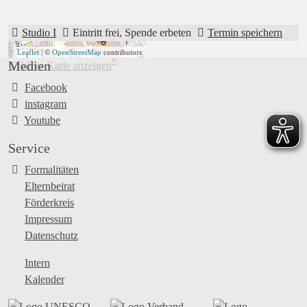
Studio I
Eintritt frei, Spende erbeten
Termin speichern
Leaflet
| ©
OpenStreetMap
contributors
+
Medien
Größere Karte anzeigen
−
Facebook
instagram
Youtube
Service
Formalitäten
Elternbeirat
Förderkreis
Impressum
Datenschutz
Intern
Kalender