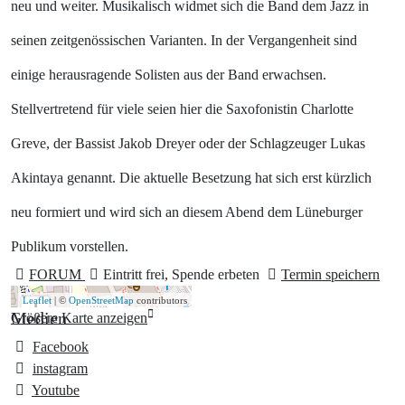
neu und weiter. Musikalisch widmet sich die Band dem Jazz in
seinen zeitgenössischen Varianten. In der Vergangenheit sind
einige herausragende Solisten aus der Band erwachsen.
Stellvertretend für viele seien hier die Saxofonistin Charlotte
Greve, der Bassist Jakob Dreyer oder der Schlagzeuger Lukas
Akintaya genannt. Die aktuelle Besetzung hat sich erst kürzlich
neu formiert und wird sich an diesem Abend dem Lüneburger
Publikum vorstellen.
FORUM
Eintritt frei, Spende erbeten
Termin speichern
Leaflet
| ©
OpenStreetMap
contributors
+
Medien
Größere Karte anzeigen
−
Facebook
instagram
Youtube