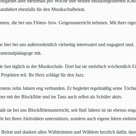
, begleitet aber mehrmals pro Woche ihre beiden musikbegeisterten Kin
andidiert ebenfalls für den Musikschulbeirat.
nnen, die bei uns Flöten- bzw. Geigenunterricht nehmen. Mit ihrer eig
 hier bei uns außerordentlich vielseitig interessiert und engagiert sind.
trumentalpädagoge mit.
t sie fast täglich in der Musikschule. Dort hat sie mehrfach wöchentlich
rojekten teil. Ihr Herz schlägt für den Jazz.
estens zehn Jahren eng verbunden. Er begleitet regelmäßig seine Töcht
er mit der Blockflöte und im Tanz auch selbst als Schüler aktiv.
hält sie bei uns Blockflötenunterricht, seit fünf Jahren ist sie ebenso en
e bei ihren Aktivitäten unterstützen, sondern auch eigene Ideen einbri
Beirat und danken allen Wählerinnen und Wählern herzlich dafür, dass s