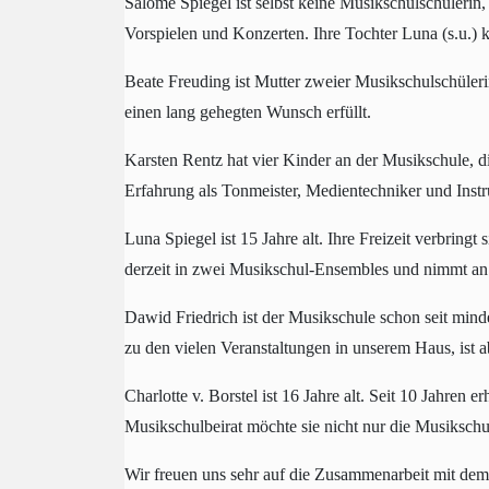
Salome Spiegel
ist selbst keine Musikschulschülerin
Vorspielen und Konzerten. Ihre Tochter Luna (s.u.) k
Beate Freuding
ist Mutter zweier Musikschulschüleri
einen lang gehegten Wunsch erfüllt.
Karsten Rentz
hat vier Kinder an der Musikschule, die
Erfahrung als Tonmeister, Medientechniker und Ins
Luna Spiegel
ist 15 Jahre alt. Ihre Freizeit verbring
derzeit in zwei Musikschul-Ensembles und nimmt an P
Dawid Friedrich
ist der Musikschule schon seit mind
zu den vielen Veranstaltungen in unserem Haus, ist ab
Charlotte v. Borstel
ist 16 Jahre alt. Seit 10 Jahren er
Musikschulbeirat möchte sie nicht nur die Musikschul
Wir freuen uns sehr auf die Zusammenarbeit mit dem 