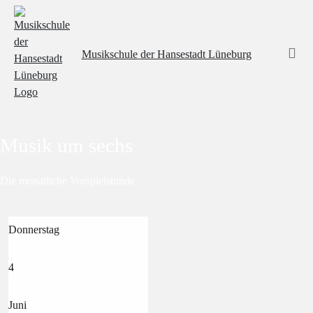
Musikschule
der Hansestadt Lüneburg
Musik um sechs
Die monatliche Vorspielstunde
Donnerstag
4
Juni