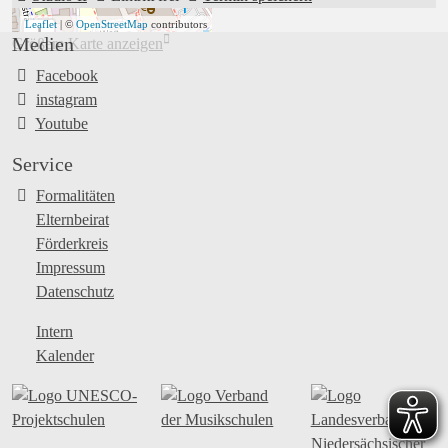
Leaflet
| ©
OpenStreetMap
contributors
+
Medien
Größere Karte anzeigen
−
Facebook
instagram
Youtube
Service
Formalitäten
Elternbeirat
Förderkreis
Impressum
Datenschutz
Intern
Kalender