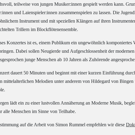
hsvoll, teilweise von jungen Musiker:innen gespielt werden kann. Grund
:innen und Laienspieler:innen zusammenspielen zu lassen. Die Jugendl
nlichem Instrument und mit speziellen Klängen auf ihren Instrumente
chtelten Trillern im Blockflötenensemble.
eses Konzertes ist es, einem Publikum ein ungewöhnlich komponiertes 
ringen. Dabei sollen Neugierde und Aufgeschlossenheit der modernen
sgesprochen junge Menschen ab 10 Jahren als Zuhörende angesproche
zert dauert 50 Minuten und beginnt mit einer kurzen Einführung d
n mittelalterlichen Melodien unter anderem von Hildegard von Bingen 
le.
gen lädt ein zu einer lustvollen Annäherung an Moderne Musik, beglei
für alle Menschen im Sinne von Teilhabe.
stimmung auf die Arbeit von Simon Rummel empfehlen wir diese
Dok