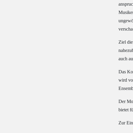
anspruc
Musiker
ungewöh
verscha
Ziel di
nahezub
auch au
Das Kon
wird vo
Ensemb
Der Mor
bietet 
Zur Ein