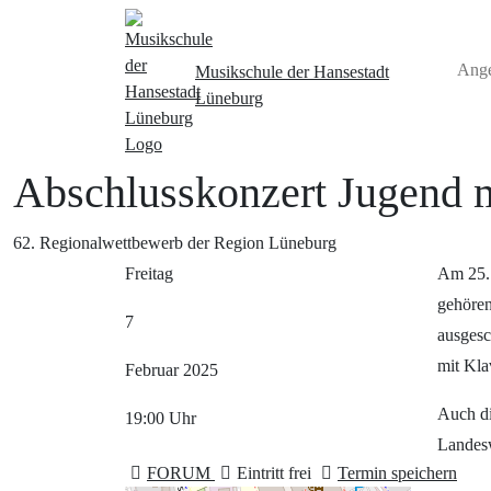
Ang
Musikschule
der Hansestadt
Lüneburg
Abschlusskonzert Jugend m
62. Regionalwettbewerb der Region Lüneburg
Freitag
Am 25. 
gehören
7
ausgesc
mit Kla
Februar
2025
Auch di
19:00
Uhr
Landesw
FORUM
Eintritt frei
Termin speichern