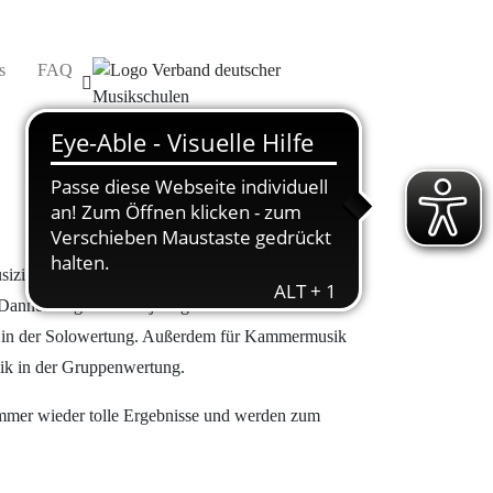
s
FAQ
iert« für die Region Lüneburg statt. Zu ihr
Dannenberg. Der diesjährige Wettbewerb war
p) in der Solowertung. Außerdem für Kammermusik
ik in der Gruppenwertung.
immer wieder tolle Ergebnisse und werden zum