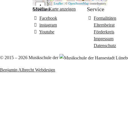
Leaflet
| ©
OpenStreetMap
contributors
+
Medien
Service
Größere Karte anzeigen
−
Facebook
Formalitäten
instagram
Elternbeirat
Youtube
Förderkreis
Impressum
Datenschutz
© 2015 – 2026
Musikschule der
Benjamin Albrecht Webdesign