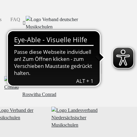
s
FAQ
Lehrkräfte
Roswitha Conrad